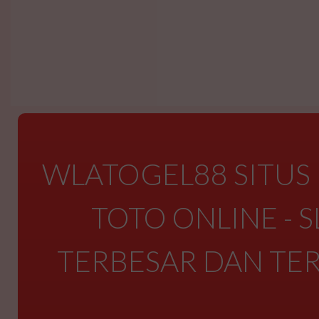
WLATOGEL88 SITUS 
TOTO ONLINE - S
TERBESAR DAN TER