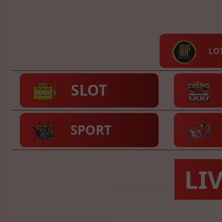
LOT
SLOT
SPORT
LI