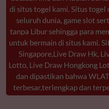
di situs togel kami. Situs toge
seluruh dunia, game slot se
tanpa Libur sehingga para me
untuk bermain di situs kami. 
Singapore,Live Draw Hk, Li
Lotto, Live Draw Hongkong Lot
dan dipastikan bahwa WLAT
terbesar,terlengkap dan ter